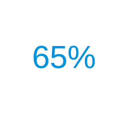
65%
Наших клиентов пользуются услугой
доставки груза из Китая "под ключ". В
итоге они получают проверенный и
официально растаможенный товар в
России раньше сроков